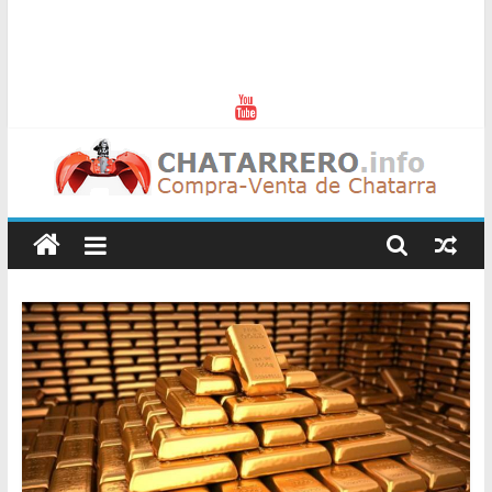
Chatarreros
–
Precio
de
Chatarra