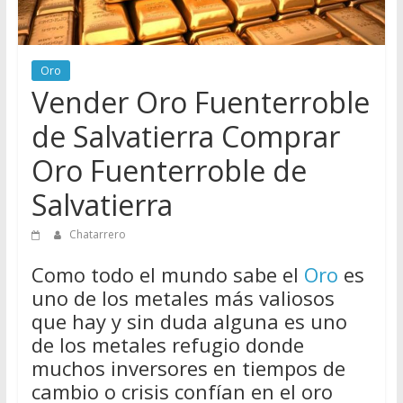
Directorio
de
Chatarreros
Oro
para
Vender Oro Fuenterroble
vender
Chatarra
de Salvatierra Comprar
Oro Fuenterroble de
Salvatierra
Chatarrero
Como todo el mundo sabe el
Oro
es
uno de los metales más valiosos
que hay y sin duda alguna es uno
de los metales refugio donde
muchos inversores en tiempos de
cambio o crisis confían en el oro