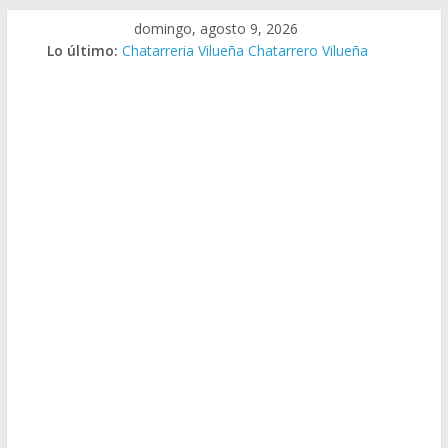
Saltar
domingo, agosto 9, 2026
al
Lo último:
Chatarreria Vilueña Chatarrero Vilueña
contenido
Chatarreria Zuera Chatarrero Zuera
Chatarreria Zaragoza Chatarrero Zaragoza
Chatarreria Zaida Chatarrero Zaida
Chatarreria Vistabella Chatarrero Vistabella