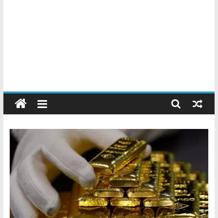
Chatarreros
–
Precio
de
Chatarra