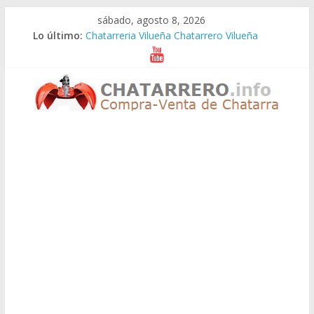
Saltar
sábado, agosto 8, 2026
al
Lo último:
Chatarreria Vilueña Chatarrero Vilueña
contenido
Chatarreria Zuera Chatarrero Zuera
Chatarreria Zaragoza Chatarrero Zaragoza
Chatarreria Zaida Chatarrero Zaida
Chatarreria Vistabella Chatarrero Vistabella