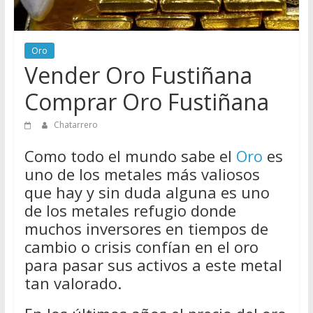
Directorio
de
Chatarreros
Oro
para
Vender Oro Fustiñana
vender
Comprar Oro Fustiñana
Chatarra
Chatarrero
Como todo el mundo sabe el
Oro
es
uno de los metales más valiosos
que hay y sin duda alguna es uno
de los metales refugio donde
muchos inversores en tiempos de
cambio o crisis confían en el oro
para pasar sus activos a este metal
tan valorado.