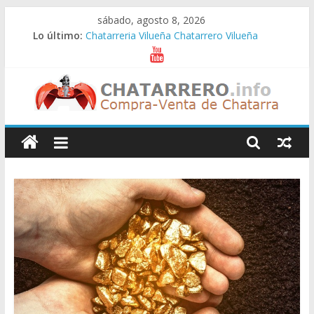
Saltar
sábado, agosto 8, 2026
al
Lo último:
Chatarreria Vilueña Chatarrero Vilueña
contenido
Chatarreria Zuera Chatarrero Zuera
Chatarreria Zaragoza Chatarrero Zaragoza
Chatarreria Zaida Chatarrero Zaida
Chatarreria Vistabella Chatarrero Vistabella
Chatarreros
–
Precio
de
Chatarra
Directorio