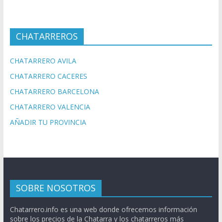
CHATARREROS
CHATARRERO AVILA
CHATARRERO CACERES
CHATARRERO BARCELONA
CHATARRERO VALENCIA
AÑADIR TU PROVINCIA
SOBRE NOSOTROS
Chatarrero.info es una web donde ofrecemos información
sobre los precios de la Chatarra y los chatarreros más