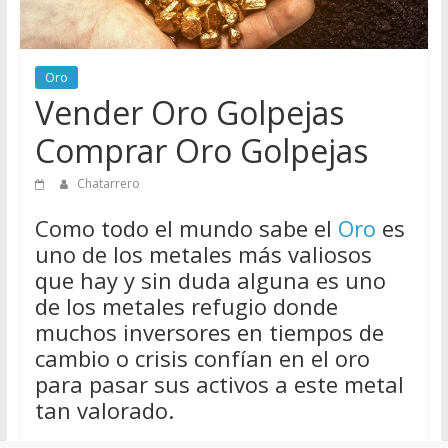
de
Chatarreros
para
Oro
vender
Vender Oro Golpejas
Chatarra
Comprar Oro Golpejas
Chatarrero
Como todo el mundo sabe el
Oro
es
uno de los metales más valiosos
que hay y sin duda alguna es uno
de los metales refugio donde
muchos inversores en tiempos de
cambio o crisis confían en el oro
para pasar sus activos a este metal
tan valorado.