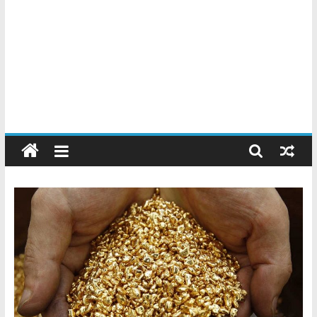
Chatarreros
–
Precio
de
Chatarra