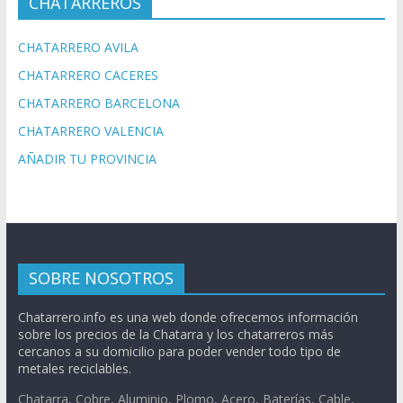
CHATARREROS
CHATARRERO AVILA
CHATARRERO CACERES
CHATARRERO BARCELONA
CHATARRERO VALENCIA
AÑADIR TU PROVINCIA
SOBRE NOSOTROS
Chatarrero.info es una web donde ofrecemos información
sobre los precios de la Chatarra y los chatarreros más
cercanos a su domicilio para poder vender todo tipo de
metales reciclables.
Chatarra, Cobre, Aluminio, Plomo, Acero, Baterías, Cable,