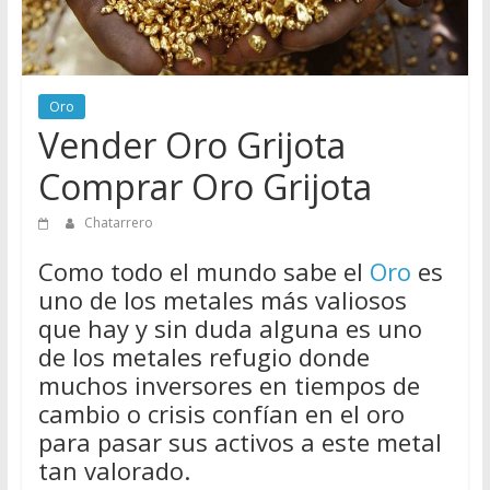
Directorio
de
Chatarreros
para
Oro
vender
Vender Oro Grijota
Chatarra
Comprar Oro Grijota
Chatarrero
Como todo el mundo sabe el
Oro
es
uno de los metales más valiosos
que hay y sin duda alguna es uno
de los metales refugio donde
muchos inversores en tiempos de
cambio o crisis confían en el oro
para pasar sus activos a este metal
tan valorado.