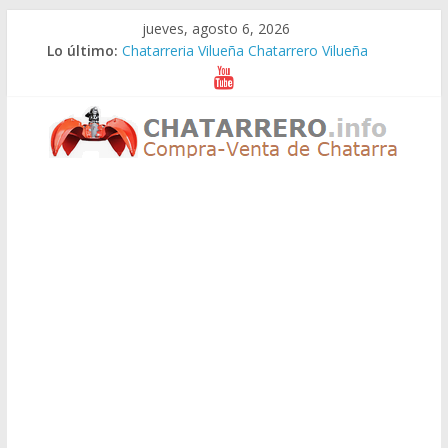
Saltar
jueves, agosto 6, 2026
al
Lo último:
Chatarreria Vilueña Chatarrero Vilueña
contenido
Chatarreria Zuera Chatarrero Zuera
Chatarreria Zaragoza Chatarrero Zaragoza
Chatarreria Zaida Chatarrero Zaida
Chatarreria Vistabella Chatarrero Vistabella