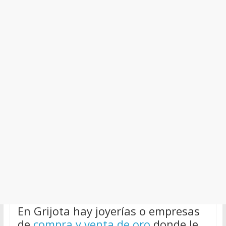
En Grijota hay joyerías o empresas
de
compra y venta de oro
donde le