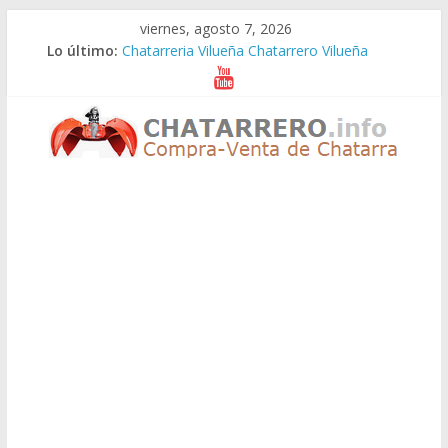
Saltar
viernes, agosto 7, 2026
al
Lo último:
Chatarreria Vilueña Chatarrero Vilueña
contenido
Chatarreria Zuera Chatarrero Zuera
Chatarreria Zaragoza Chatarrero Zaragoza
Chatarreria Zaida Chatarrero Zaida
Chatarreria Vistabella Chatarrero Vistabella