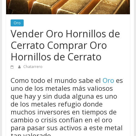
Directorio
de
Chatarreros
Oro
para
Vender Oro Hornillos de
vender
Chatarra
Cerrato Comprar Oro
Hornillos de Cerrato
Chatarrero
Como todo el mundo sabe el
Oro
es
uno de los metales más valiosos
que hay y sin duda alguna es uno
de los metales refugio donde
muchos inversores en tiempos de
cambio o crisis confían en el oro
para pasar sus activos a este metal
tan valorado.