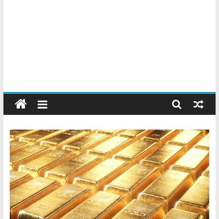
Chatarreros
–
Precio
de
Chatarra