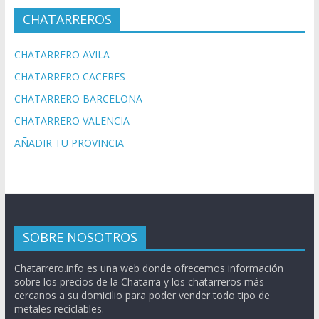
CHATARREROS
CHATARRERO AVILA
CHATARRERO CACERES
CHATARRERO BARCELONA
CHATARRERO VALENCIA
AÑADIR TU PROVINCIA
SOBRE NOSOTROS
Chatarrero.info es una web donde ofrecemos información
sobre los precios de la Chatarra y los chatarreros más
cercanos a su domicilio para poder vender todo tipo de
metales reciclables.