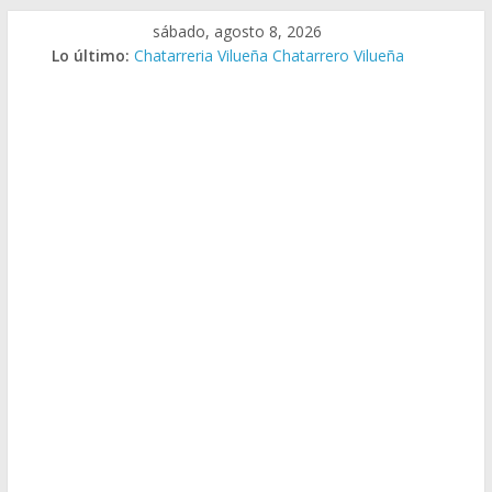
Saltar
sábado, agosto 8, 2026
al
Lo último:
Chatarreria Vilueña Chatarrero Vilueña
contenido
Chatarreria Zuera Chatarrero Zuera
Chatarreria Zaragoza Chatarrero Zaragoza
Chatarreria Zaida Chatarrero Zaida
Chatarreria Vistabella Chatarrero Vistabella