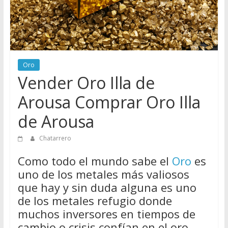
Directorio
de
Chatarreros
para
vender
Oro
Chatarra
Vender Oro Illa de
Arousa Comprar Oro Illa
de Arousa
Chatarrero
Como todo el mundo sabe el
Oro
es
uno de los metales más valiosos
que hay y sin duda alguna es uno
de los metales refugio donde
muchos inversores en tiempos de
cambio o crisis confían en el oro