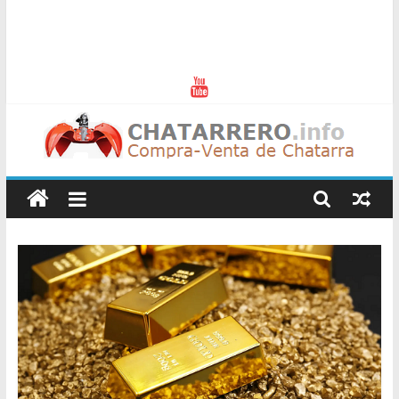
Chatarreros
–
Precio
de
Chatarra