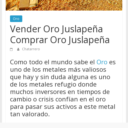
de
Chatarreros
para
Oro
Vender Oro Juslapeña
vender
Chatarra
Comprar Oro Juslapeña
Chatarrero
Como todo el mundo sabe el
Oro
es
uno de los metales más valiosos
que hay y sin duda alguna es uno
de los metales refugio donde
muchos inversores en tiempos de
cambio o crisis confían en el oro
para pasar sus activos a este metal
tan valorado.