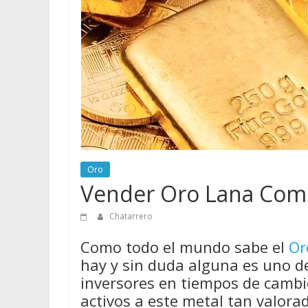
vender
Chatarra
Oro
Vender Oro Lana Com
Chatarrero
Como todo el mundo sabe el
Or
hay y sin duda alguna es uno d
inversores en tiempos de cambio
activos a este metal tan valora