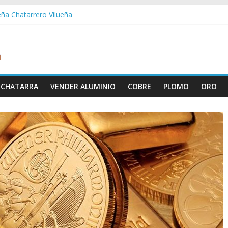
eña Chatarrero Vilueña
ra Chatarrero Zuera
ragoza Chatarrero Zaragoza
da Chatarrero Zaida
abella Chatarrero Vistabella
 CHATARRA
VENDER ALUMINIO
COBRE
PLOMO
ORO