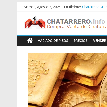
Saltar
viernes, agosto 7, 2026
Lo último:
Chatarreria Vilu
al
Chatarreria Zue
contenido
Chatarreros
Chatarreria Za
Chatarreria Zai
Chatarreria Vist
–
VACIADO DE PISOS
PRECIOS
VENDER
Precio
de
Chatarra
Directorio
de
Chatarreros
para