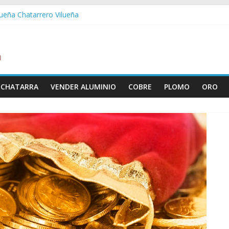
lueña Chatarrero Vilueña
uera Chatarrero Zuera
aragoza Chatarrero Zaragoza
aida Chatarrero Zaida
stabella Chatarrero Vistabella
 CHATARRA
VENDER ALUMINIO
COBRE
PLOMO
ORO