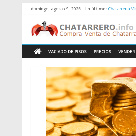
Saltar
domingo, agosto 9, 2026
Lo último:
Chatarreria Vi
al
Chatarreria Z
contenido
Chatarreros
Chatarreria Z
Chatarreria Z
Chatarreria Vi
–
VACIADO DE PISOS
PRECIOS
VENDER
Precio
de
Chatarra
Directorio
de
Chatarreros
para