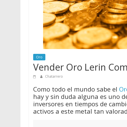
vender
Chatarra
Oro
Vender Oro Lerin Com
Chatarrero
Como todo el mundo sabe el
Or
hay y sin duda alguna es uno d
inversores en tiempos de cambio
activos a este metal tan valora