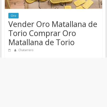
de
Chatarreros
Oro
para
Vender Oro Matallana de
vender
Chatarra
Torio Comprar Oro
Matallana de Torio
Chatarrero