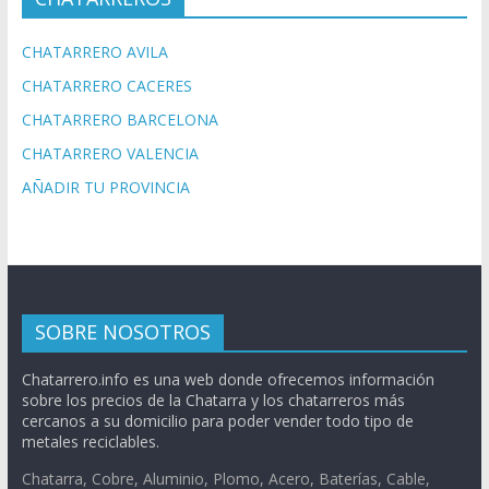
CHATARRERO AVILA
CHATARRERO CACERES
CHATARRERO BARCELONA
CHATARRERO VALENCIA
AÑADIR TU PROVINCIA
SOBRE NOSOTROS
Chatarrero.info es una web donde ofrecemos información
sobre los precios de la Chatarra y los chatarreros más
cercanos a su domicilio para poder vender todo tipo de
metales reciclables.
Chatarra, Cobre, Aluminio, Plomo, Acero, Baterías, Cable,