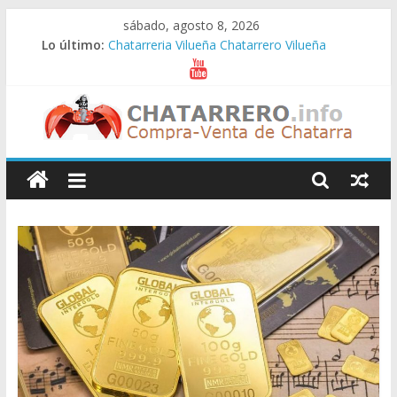
Saltar
sábado, agosto 8, 2026
al
Lo último:
Chatarreria Vilueña Chatarrero Vilueña
contenido
Chatarreria Zuera Chatarrero Zuera
Chatarreria Zaragoza Chatarrero Zaragoza
Chatarreria Zaida Chatarrero Zaida
Chatarreria Vistabella Chatarrero Vistabella
Chatarreros
–
Precio
de
Chatarra
Directorio