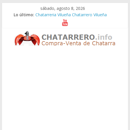
Saltar
sábado, agosto 8, 2026
al
Lo último:
Chatarreria Vilueña Chatarrero Vilueña
contenido
Chatarreria Zuera Chatarrero Zuera
Chatarreria Zaragoza Chatarrero Zaragoza
Chatarreria Zaida Chatarrero Zaida
Chatarreria Vistabella Chatarrero Vistabella