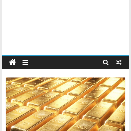
Chatarreros
–
Precio
de
Chatarra