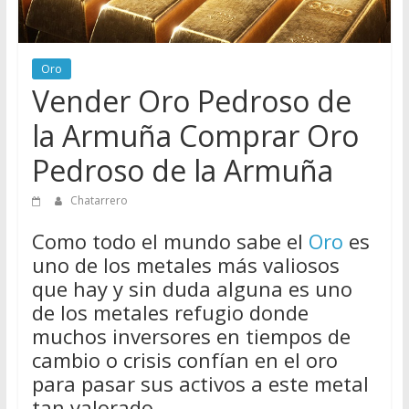
Directorio
de
Chatarreros
Oro
para
Vender Oro Pedroso de
vender
Chatarra
la Armuña Comprar Oro
Pedroso de la Armuña
Chatarrero
Como todo el mundo sabe el
Oro
es
uno de los metales más valiosos
que hay y sin duda alguna es uno
de los metales refugio donde
muchos inversores en tiempos de
cambio o crisis confían en el oro
para pasar sus activos a este metal
tan valorado.