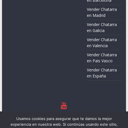
en Barcelona
Vender Chatarra
en Madrid
Vender Chatarra
en Galicia
Vender Chatarra
en Valencia
Vender Chatarra
en Pais Vasco
Vender Chatarra
en España
Copyright © 2026
Chatarreros – Precio de Chatarra
. Todos los
Usamos cookies para asegurar que te damos la mejor
derechos reservados.
experiencia en nuestra web. Si continúas usando este sitio,
Tema:
ColorMag
por ThemeGrill. Funciona con
WordPress
.