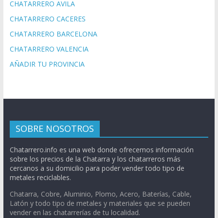
CHATARRERO AVILA
CHATARRERO CACERES
CHATARRERO BARCELONA
CHATARRERO VALENCIA
AÑADIR TU PROVINCIA
SOBRE NOSOTROS
Chatarrero.info es una web donde ofrecemos información
sobre los precios de la Chatarra y los chatarreros más
cercanos a su domicilio para poder vender todo tipo de
metales reciclables.
Chatarra, Cobre, Aluminio, Plomo, Acero, Baterías, Cable,
Latón y todo tipo de metales y materiales que se pueden
vender en las chatarrerías de tu localidad.