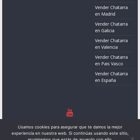
Vender Chatarra
en Madrid
Vender Chatarra
en Galicia
Vender Chatarra
en Valencia
Vender Chatarra
en Pais Vasco
Vender Chatarra
en España
Copyright © 2026
Chatarreros – Precio de Chatarra
. Todos los
Usamos cookies para asegurar que te damos la mejor
derechos reservados.
experiencia en nuestra web. Si continúas usando este sitio,
Tema:
ColorMag
por ThemeGrill. Funciona con
WordPress
.
asumiremos que estás de acuerdo con ello.