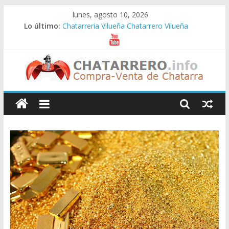
Saltar
lunes, agosto 10, 2026
al
Lo último:
Chatarreria Vilueña Chatarrero Vilueña
contenido
Chatarreria Zuera Chatarrero Zuera
Chatarreria Zaragoza Chatarrero Zaragoza
Chatarreria Zaida Chatarrero Zaida
Chatarreria Vistabella Chatarrero Vistabella
Chatarreros
–
Precio
de
Chatarra
Directorio