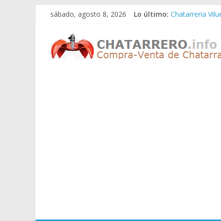
Saltar
sábado, agosto 8, 2026
Lo último:
Chatarreria Vil
al
Chatarreria Zue
contenido
Chatarreros
Chatarreria Za
Chatarreria Zai
Chatarreria Vist
–
Precio
de
Chatarra
Directorio
de
Chatarreros
para