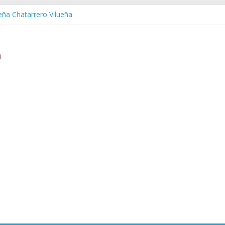
ueña Chatarrero Vilueña
ra Chatarrero Zuera
ragoza Chatarrero Zaragoza
da Chatarrero Zaida
abella Chatarrero Vistabella