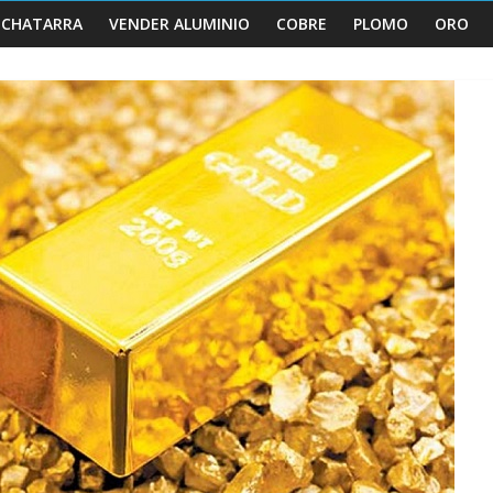
 CHATARRA
VENDER ALUMINIO
COBRE
PLOMO
ORO