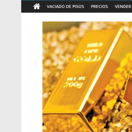
vender
VACIADO DE PISOS
PRECIOS
VENDER
Chatarra