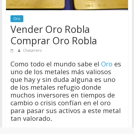
de
Chatarreros
Oro
para
Vender Oro Robla
vender
Chatarra
Comprar Oro Robla
Chatarrero
Como todo el mundo sabe el
Oro
es
uno de los metales más valiosos
que hay y sin duda alguna es uno
de los metales refugio donde
muchos inversores en tiempos de
cambio o crisis confían en el oro
para pasar sus activos a este metal
tan valorado.