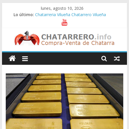
Saltar
lunes, agosto 10, 2026
al
Lo último:
Chatarreria Vilueña Chatarrero Vilueña
contenido
Chatarreria Zuera Chatarrero Zuera
Chatarreria Zaragoza Chatarrero Zaragoza
Chatarreria Zaida Chatarrero Zaida
Chatarreria Vistabella Chatarrero Vistabella
Chatarreros
–
Precio
de
Chatarra
Directorio