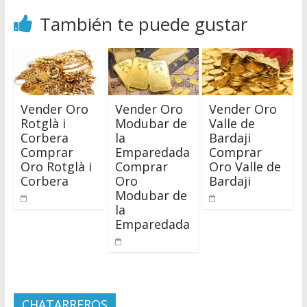
También te puede gustar
Vender Oro
Vender Oro
Vender Oro
Rotglà i
Modubar de
Valle de
Corbera
la
Bardaji
Comprar
Emparedada
Comprar
Oro Rotglà i
Comprar
Oro Valle de
Corbera
Oro
Bardaji
Modubar de
la
Emparedada
CHATARREROS