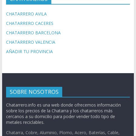
CHATARRERO AVILA
CHATARRERO CACERES
CHATARRERO BARCELONA
CHATARRERO VALENCIA
AÑADIR TU PROVINCIA
SOBRE NOSOTROS
Chatarrero.info es una web donde ofrecemos información
sobre los precios de la Chatarra y los chatarreros más
cercanos a su domicilio para poder vender todo tipo de
metales reciclables.
Chatarra, Cobre, Aluminio, Plomo, Acero, Baterías, Cable,