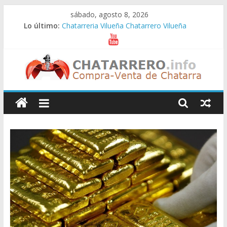
Saltar
sábado, agosto 8, 2026
al
Lo último:
Chatarreria Vilueña Chatarrero Vilueña
contenido
Chatarreria Zuera Chatarrero Zuera
Chatarreria Zaragoza Chatarrero Zaragoza
Chatarreria Zaida Chatarrero Zaida
Chatarreria Vistabella Chatarrero Vistabella
Chatarreros
–
Precio
de
Chatarra
Directorio