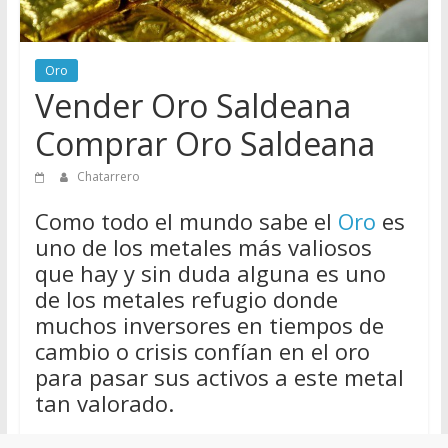
de
Chatarreros
para
Oro
vender
Vender Oro Saldeana
Chatarra
Comprar Oro Saldeana
Chatarrero
Como todo el mundo sabe el
Oro
es
uno de los metales más valiosos
que hay y sin duda alguna es uno
de los metales refugio donde
muchos inversores en tiempos de
cambio o crisis confían en el oro
para pasar sus activos a este metal
tan valorado.