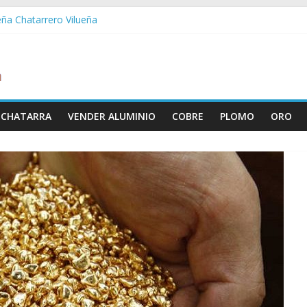
eña Chatarrero Vilueña
ra Chatarrero Zuera
ragoza Chatarrero Zaragoza
da Chatarrero Zaida
abella Chatarrero Vistabella
 CHATARRA
VENDER ALUMINIO
COBRE
PLOMO
ORO