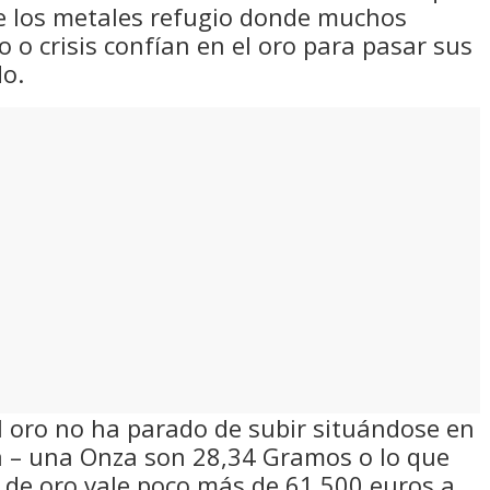
e los metales refugio donde muchos
 o crisis confían en el oro para pasar sus
do.
el oro no ha parado de subir situándose en
za – una Onza son 28,34 Gramos o lo que
o de oro vale poco más de 61.500 euros a