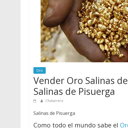
vender
Chatarra
Oro
Vender Oro Salinas d
Salinas de Pisuerga
Chatarrero
Salinas de Pisuerga
Como todo el mundo sabe el
Or