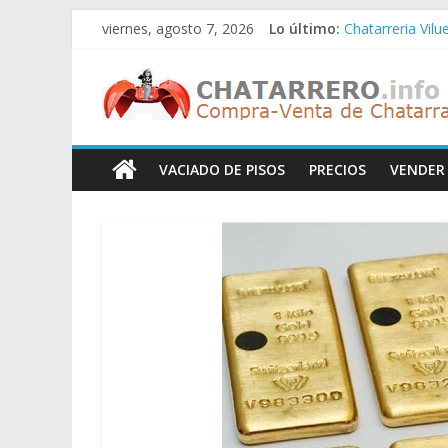
Saltar
viernes, agosto 7, 2026
Lo último:
Chatarreria Vilu
al
Chatarreria Zue
contenido
Chatarreros
Chatarreria Za
Chatarreria Zai
Chatarreria Vist
–
VACIADO DE PISOS
PRECIOS
VENDER
Precio
de
Chatarra
Directorio
de
Chatarreros
para