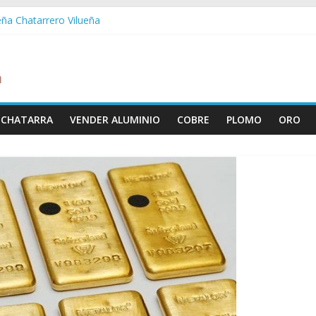
eña Chatarrero Vilueña
ra Chatarrero Zuera
ragoza Chatarrero Zaragoza
da Chatarrero Zaida
abella Chatarrero Vistabella
 CHATARRA
VENDER ALUMINIO
COBRE
PLOMO
ORO