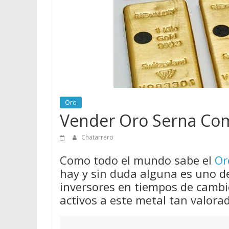
vender
Chatarra
Oro
Vender Oro Serna Co
Chatarrero
Como todo el mundo sabe el
Or
hay y sin duda alguna es uno d
inversores en tiempos de cambio
activos a este metal tan valora