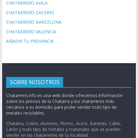
CHATARRERO AVILA
CHATARRERO CACERES
CHATARRERO BARCELONA
CHATARRERO VALENCIA
AÑADIR TU PROVINCIA
SOBRE NOSOTROS
Chatarrero.info es una web donde ofrecemos información
sobre los precios de la Chatarra y los chatarreros más
cercanos a su domicilio para poder vender todo tipo de
metales reciclables.
Chatarra, Cobre, Aluminio, Plomo, Acero, Baterías, Cable,
Latón y todo tipo de metales y materiales que se pueden
vender en las chatarrerías de tu localidad.