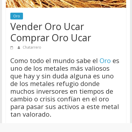
de
Chatarreros
Oro
para
Vender Oro Ucar
vender
Chatarra
Comprar Oro Ucar
Chatarrero
Como todo el mundo sabe el
Oro
es
uno de los metales más valiosos
que hay y sin duda alguna es uno
de los metales refugio donde
muchos inversores en tiempos de
cambio o crisis confían en el oro
para pasar sus activos a este metal
tan valorado.