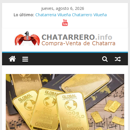
Saltar
jueves, agosto 6, 2026
al
Lo último:
Chatarreria Vilueña Chatarrero Vilueña
contenido
Chatarreria Zuera Chatarrero Zuera
Chatarreria Zaragoza Chatarrero Zaragoza
Chatarreria Zaida Chatarrero Zaida
Chatarreria Vistabella Chatarrero Vistabella
Chatarreros
–
Precio
de
Chatarra
Directorio