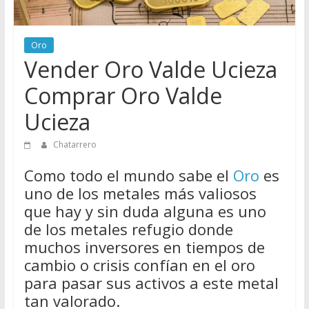
de
Chatarreros
Oro
para
Vender Oro Valde Ucieza
vender
Chatarra
Comprar Oro Valde
Ucieza
Chatarrero
Como todo el mundo sabe el
Oro
es
uno de los metales más valiosos
que hay y sin duda alguna es uno
de los metales refugio donde
muchos inversores en tiempos de
cambio o crisis confían en el oro
para pasar sus activos a este metal
tan valorado.