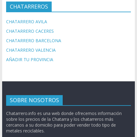
CHATARREROS
CHATARRERO AVILA
CHATARRERO CACERES
CHATARRERO BARCELONA
CHATARRERO VALENCIA
AÑADIR TU PROVINCIA
SOBRE NOSOTROS
Chatarrero.info es una web donde ofrecemos información
sobre los precios de la Chatarra y los chatarreros más
cercanos a su domicilio para poder vender todo tipo de
metales reciclables.