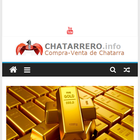
Chatarreros
–
Precio
de
Chatarra