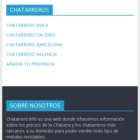
CHATARREROS
CHATARRERO AVILA
CHATARRERO CACERES
CHATARRERO BARCELONA
CHATARRERO VALENCIA
AÑADIR TU PROVINCIA
SOBRE NOSOTROS
Chatarrero.info es una web donde ofrecemos información
sobre los precios de la Chatarra y los chatarreros más
cercanos a su domicilio para poder vender todo tipo de
metales reciclables.