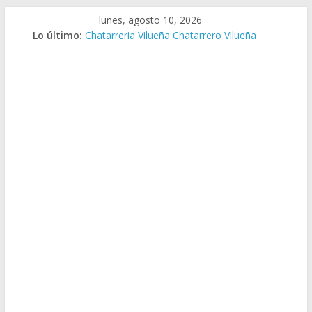
Saltar
lunes, agosto 10, 2026
al
Lo último:
Chatarreria Vilueña Chatarrero Vilueña
contenido
Chatarreria Zuera Chatarrero Zuera
Chatarreria Zaragoza Chatarrero Zaragoza
Chatarreria Zaida Chatarrero Zaida
Chatarreria Vistabella Chatarrero Vistabella