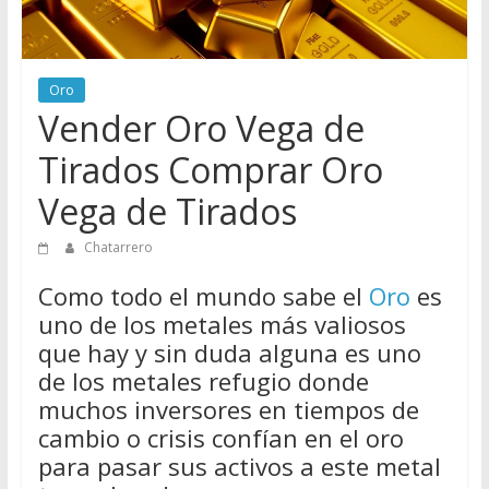
Directorio
de
Chatarreros
Oro
para
Vender Oro Vega de
vender
Chatarra
Tirados Comprar Oro
Vega de Tirados
Chatarrero
Como todo el mundo sabe el
Oro
es
uno de los metales más valiosos
que hay y sin duda alguna es uno
de los metales refugio donde
muchos inversores en tiempos de
cambio o crisis confían en el oro
para pasar sus activos a este metal