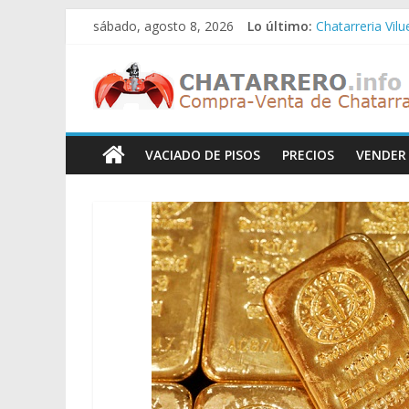
Saltar
sábado, agosto 8, 2026
Lo último:
Chatarreria Vil
al
Chatarreria Zue
contenido
Chatarreros
Chatarreria Za
Chatarreria Zai
Chatarreria Vist
–
VACIADO DE PISOS
PRECIOS
VENDER
Precio
de
Chatarra
Directorio
de
Chatarreros
para