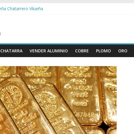
ueña Chatarrero Vilueña
ra Chatarrero Zuera
ragoza Chatarrero Zaragoza
da Chatarrero Zaida
abella Chatarrero Vistabella
 CHATARRA
VENDER ALUMINIO
COBRE
PLOMO
ORO