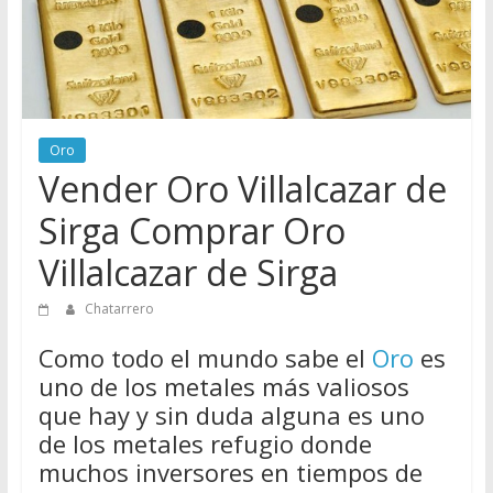
Directorio
de
Chatarreros
para
vender
Chatarra
Oro
Vender Oro Villalcazar de
Sirga Comprar Oro
Villalcazar de Sirga
Chatarrero
Como todo el mundo sabe el
Oro
es
uno de los metales más valiosos
que hay y sin duda alguna es uno
de los metales refugio donde
muchos inversores en tiempos de