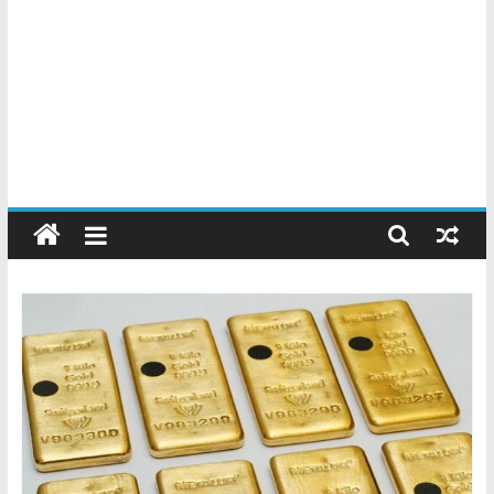
Chatarreros
–
Precio
de
Chatarra