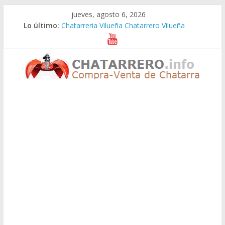
Saltar
jueves, agosto 6, 2026
al
Lo último:
Chatarreria Vilueña Chatarrero Vilueña
contenido
Chatarreria Zuera Chatarrero Zuera
Chatarreria Zaragoza Chatarrero Zaragoza
Chatarreria Zaida Chatarrero Zaida
Chatarreria Vistabella Chatarrero Vistabella