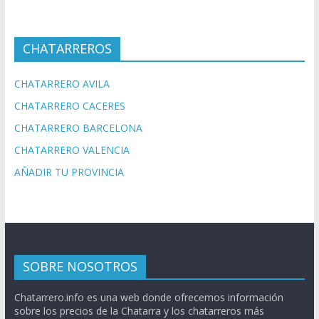
CHATARREROS
CHATARRERO AVILA
CHATARRERO CACERES
CHATARRERO BARCELONA
CHATARRERO VALENCIA
AÑADIR TU PROVINCIA
SOBRE NOSOTROS
Chatarrero.info es una web donde ofrecemos información
sobre los precios de la Chatarra y los chatarreros más