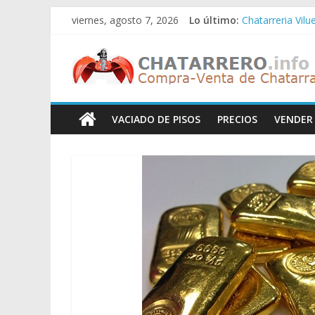
Saltar
viernes, agosto 7, 2026
Lo último:
Chatarreria Vilu
al
Chatarreria Zue
contenido
Chatarreros
Chatarreria Za
Chatarreria Zai
Chatarreria Vist
–
VACIADO DE PISOS
PRECIOS
VENDER
Precio
de
Chatarra
Directorio
de
Chatarreros
para