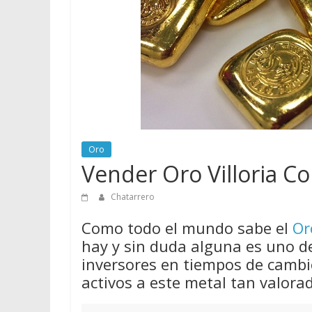
vender
Chatarra
Oro
Vender Oro Villoria Co
Chatarrero
Como todo el mundo sabe el
Or
hay y sin duda alguna es uno d
inversores en tiempos de cambio
activos a este metal tan valora