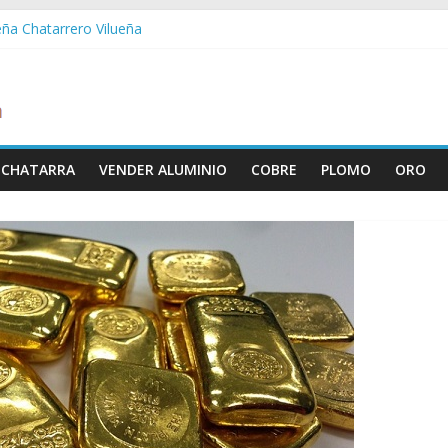
eña Chatarrero Vilueña
ra Chatarrero Zuera
ragoza Chatarrero Zaragoza
da Chatarrero Zaida
abella Chatarrero Vistabella
 CHATARRA
VENDER ALUMINIO
COBRE
PLOMO
ORO