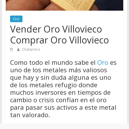
de
Chatarreros
Oro
para
Vender Oro Villovieco
vender
Chatarra
Comprar Oro Villovieco
Chatarrero
Como todo el mundo sabe el
Oro
es
uno de los metales más valiosos
que hay y sin duda alguna es uno
de los metales refugio donde
muchos inversores en tiempos de
cambio o crisis confían en el oro
para pasar sus activos a este metal
tan valorado.