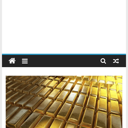
Chatarreros
–
Precio
de
Chatarra