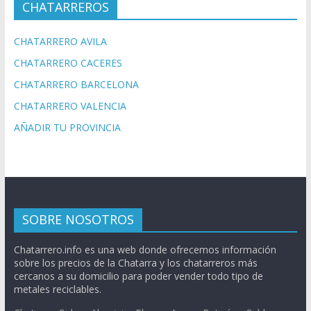
CHATARREROS
CHATARRERO AVILA
CHATARRERO CACERES
CHATARRERO BARCELONA
CHATARRERO VALENCIA
AÑADIR TU PROVINCIA
SOBRE NOSOTROS
Chatarrero.info es una web donde ofrecemos información
sobre los precios de la Chatarra y los chatarreros más
cercanos a su domicilio para poder vender todo tipo de
metales reciclables.