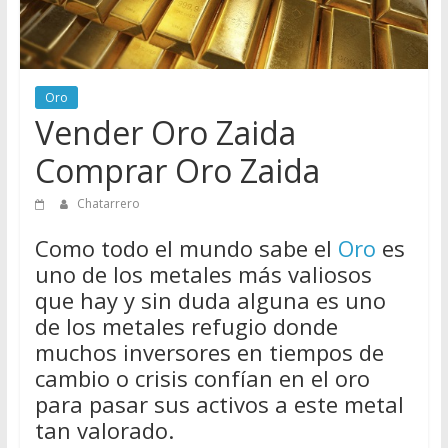
Directorio
de
Chatarreros
para
Oro
vender
Vender Oro Zaida
Chatarra
Comprar Oro Zaida
Chatarrero
Como todo el mundo sabe el
Oro
es
uno de los metales más valiosos
que hay y sin duda alguna es uno
de los metales refugio donde
muchos inversores en tiempos de
cambio o crisis confían en el oro
para pasar sus activos a este metal
tan valorado.