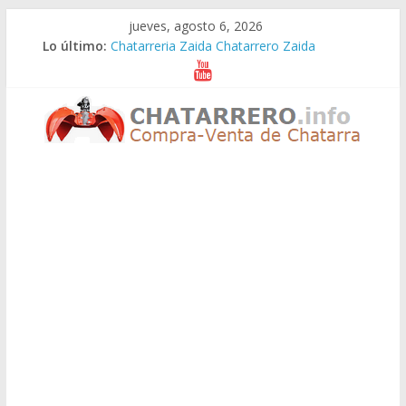
Saltar
jueves, agosto 6, 2026
Chatarreria Zaragoza Chatarrero Zaragoza
al
Lo último:
Chatarreria Zaida Chatarrero Zaida
contenido
Chatarreria Vistabella Chatarrero Vistabella
Chatarreria Vilueña Chatarrero Vilueña
Chatarreria Zuera Chatarrero Zuera