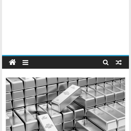
Chatarreros
–
Precio
de
Chatarra