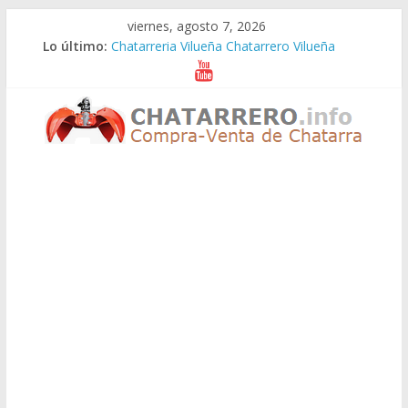
Saltar
viernes, agosto 7, 2026
al
Lo último:
Chatarreria Vilueña Chatarrero Vilueña
contenido
Chatarreria Zuera Chatarrero Zuera
Chatarreria Zaragoza Chatarrero Zaragoza
Chatarreria Zaida Chatarrero Zaida
Chatarreria Vistabella Chatarrero Vistabella