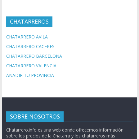
CHATARREROS
CHATARRERO AVILA
CHATARRERO CACERES
CHATARRERO BARCELONA
CHATARRERO VALENCIA
AÑADIR TU PROVINCIA
SOBRE NOSOTROS
Chatarrero.info es una web donde ofrecemos información
sobre los precios de la Chatarra y los chatarreros más