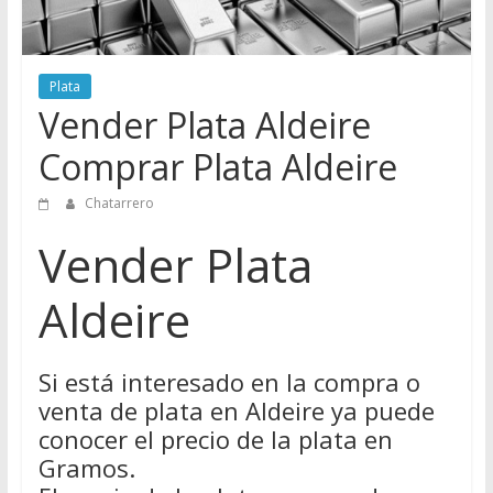
Directorio
de
Chatarreros
Plata
para
Vender Plata Aldeire
vender
Chatarra
Comprar Plata Aldeire
Chatarrero
Vender Plata
Aldeire
Si está interesado en la compra o
venta de plata en Aldeire ya puede
conocer el precio de la plata en
Gramos.