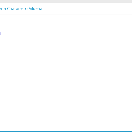
ueña Chatarrero Vilueña
ra Chatarrero Zuera
ragoza Chatarrero Zaragoza
da Chatarrero Zaida
abella Chatarrero Vistabella