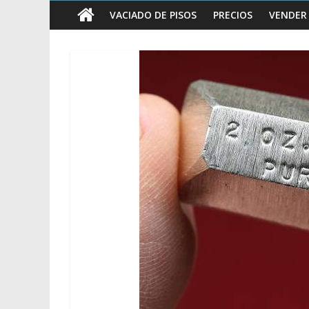
vender
VACIADO DE PISOS
PRECIOS
VENDER
Chatarra