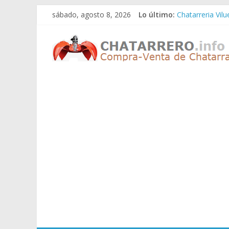
Saltar
sábado, agosto 8, 2026
Lo último:
Chatarreria Vil
al
Chatarreria Zue
contenido
Chatarreros
Chatarreria Za
Chatarreria Zai
Chatarreria Vist
–
Precio
de
Chatarra
Directorio
de
Chatarreros
para