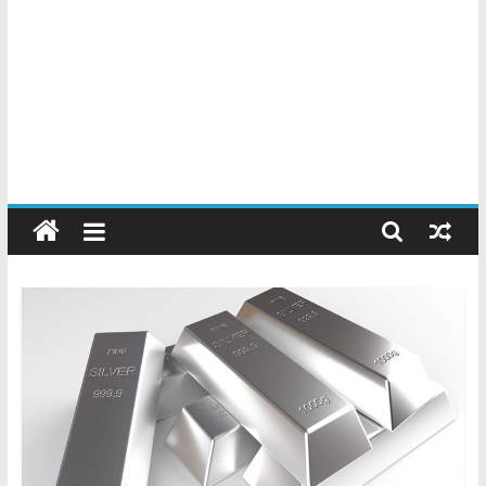
Chatarreros
–
Precio
de
Chatarra