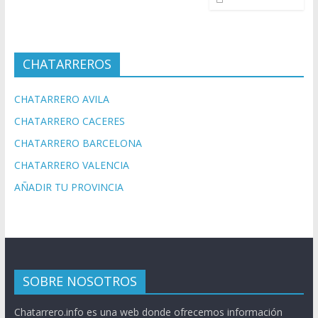
CHATARREROS
CHATARRERO AVILA
CHATARRERO CACERES
CHATARRERO BARCELONA
CHATARRERO VALENCIA
AÑADIR TU PROVINCIA
SOBRE NOSOTROS
Chatarrero.info es una web donde ofrecemos información