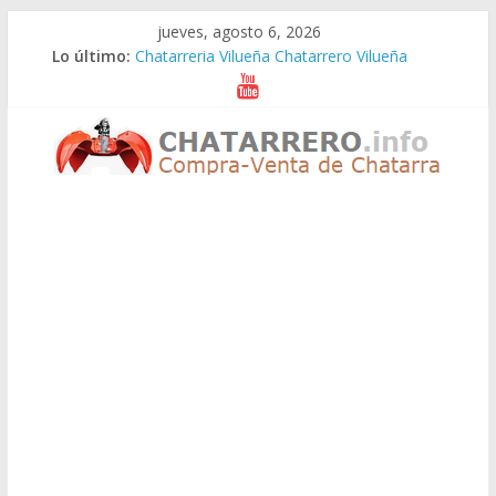
Saltar
jueves, agosto 6, 2026
al
Lo último:
Chatarreria Vilueña Chatarrero Vilueña
contenido
Chatarreria Zuera Chatarrero Zuera
Chatarreria Zaragoza Chatarrero Zaragoza
Chatarreria Zaida Chatarrero Zaida
Chatarreria Vistabella Chatarrero Vistabella