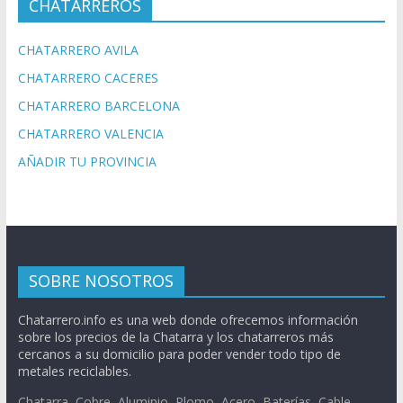
CHATARREROS
CHATARRERO AVILA
CHATARRERO CACERES
CHATARRERO BARCELONA
CHATARRERO VALENCIA
AÑADIR TU PROVINCIA
SOBRE NOSOTROS
Chatarrero.info es una web donde ofrecemos información
sobre los precios de la Chatarra y los chatarreros más
cercanos a su domicilio para poder vender todo tipo de
metales reciclables.
Chatarra, Cobre, Aluminio, Plomo, Acero, Baterías, Cable,