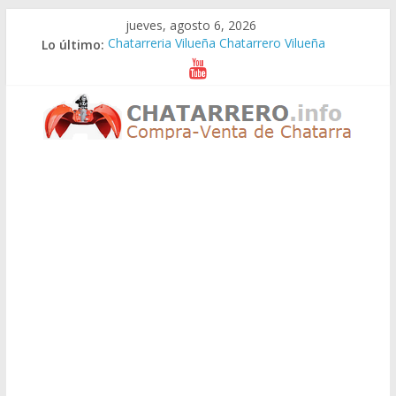
Saltar
jueves, agosto 6, 2026
al
Lo último:
Chatarreria Vilueña Chatarrero Vilueña
contenido
Chatarreria Zuera Chatarrero Zuera
Chatarreria Zaragoza Chatarrero Zaragoza
Chatarreria Zaida Chatarrero Zaida
Chatarreria Vistabella Chatarrero Vistabella