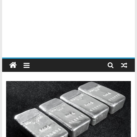
Chatarreros
–
Precio
de
Chatarra