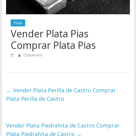
Directorio
de
Chatarreros
Plata
para
Vender Plata Pias
vender
Chatarra
Comprar Plata Pias
Chatarrero
←
Vender Plata Perilla de Castro Comprar
Plata Perilla de Castro
Vender Plata Piedrahita de Castro Comprar
Plata Piedrahita de Castro
→