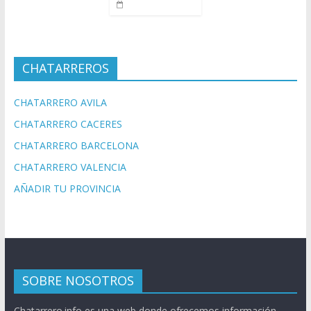
CHATARREROS
CHATARRERO AVILA
CHATARRERO CACERES
CHATARRERO BARCELONA
CHATARRERO VALENCIA
AÑADIR TU PROVINCIA
SOBRE NOSOTROS
Chatarrero.info es una web donde ofrecemos información