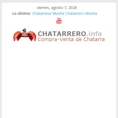
Saltar
viernes, agosto 7, 2026
al
Lo último:
Chatarreria Vilueña Chatarrero Vilueña
contenido
Chatarreria Zuera Chatarrero Zuera
Chatarreria Zaragoza Chatarrero Zaragoza
Chatarreria Zaida Chatarrero Zaida
Chatarreria Vistabella Chatarrero Vistabella