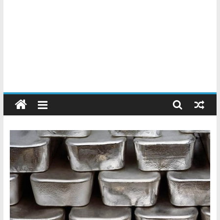
Chatarreros
–
Precio
de
Chatarra