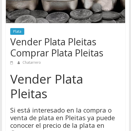
Directorio
de
Chatarreros
para
Plata
vender
Vender Plata Pleitas
Chatarra
Comprar Plata Pleitas
Chatarrero
Vender Plata
Pleitas
Si está interesado en la compra o
venta de plata en Pleitas ya puede
conocer el precio de la plata en