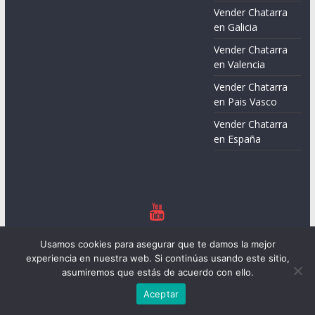
Vender Chatarra
en Galicia
Vender Chatarra
en Valencia
Vender Chatarra
en Pais Vasco
Vender Chatarra
en España
Copyright © 2026
Chatarreros – Precio de Chatarra
. Todos los
Usamos cookies para asegurar que te damos la mejor
derechos reservados.
experiencia en nuestra web. Si continúas usando este sitio,
Tema:
ColorMag
por ThemeGrill. Funciona con
WordPress
.
asumiremos que estás de acuerdo con ello.
Aceptar