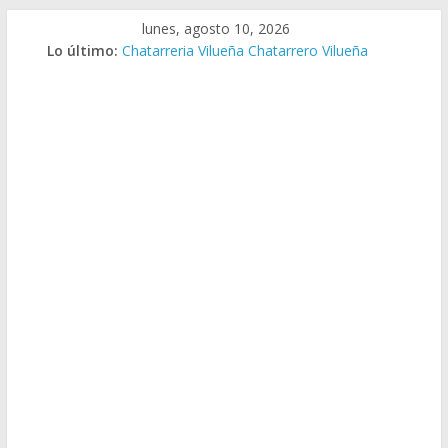
Saltar
lunes, agosto 10, 2026
al
Lo último:
Chatarreria Vilueña Chatarrero Vilueña
contenido
Chatarreria Zuera Chatarrero Zuera
Chatarreria Zaragoza Chatarrero Zaragoza
Chatarreria Zaida Chatarrero Zaida
Chatarreria Vistabella Chatarrero Vistabella