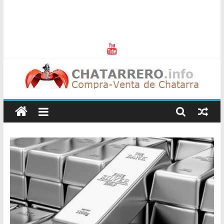
Chatarreros
–
Precio
de
Chatarra