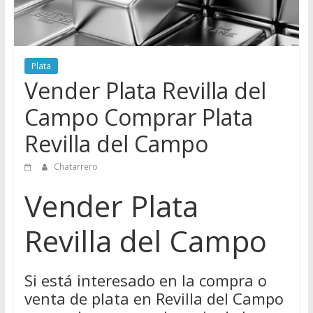
Directorio
de
Chatarreros
para
Plata
vender
Vender Plata Revilla del
Chatarra
Campo Comprar Plata
Revilla del Campo
Chatarrero
Vender Plata
Revilla del Campo
Si está interesado en la compra o
venta de plata en Revilla del Campo