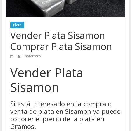
Directorio
de
Chatarreros
Plata
para
Vender Plata Sisamon
vender
Chatarra
Comprar Plata Sisamon
Chatarrero
Vender Plata
Sisamon
Si está interesado en la compra o
venta de plata en Sisamon ya puede
conocer el precio de la plata en
Gramos.