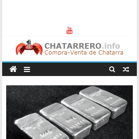
Chatarreros
–
Precio
de
Chatarra