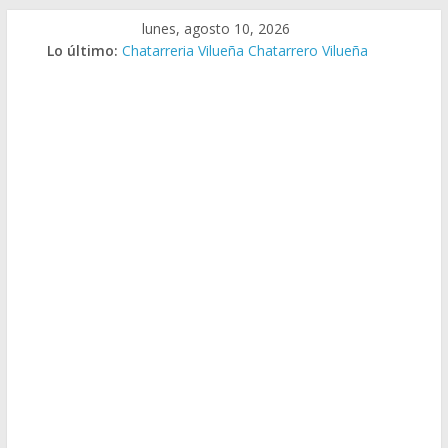
Saltar
lunes, agosto 10, 2026
al
Lo último:
Chatarreria Vilueña Chatarrero Vilueña
contenido
Chatarreria Zuera Chatarrero Zuera
Chatarreria Zaragoza Chatarrero Zaragoza
Chatarreria Zaida Chatarrero Zaida
Chatarreria Vistabella Chatarrero Vistabella