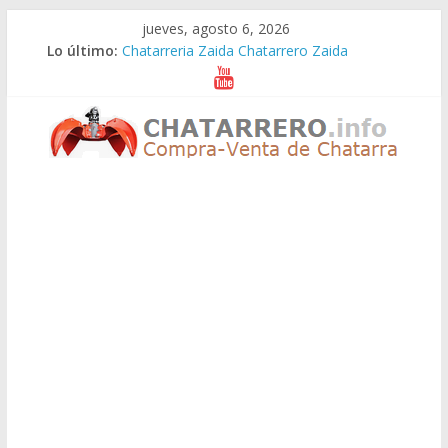
Saltar
jueves, agosto 6, 2026
al
Lo último:
Chatarreria Zaida Chatarrero Zaida
contenido
Chatarreria Vistabella Chatarrero Vistabella
Chatarreria Vilueña Chatarrero Vilueña
Chatarreria Zuera Chatarrero Zuera
Chatarreria Zaragoza Chatarrero Zaragoza