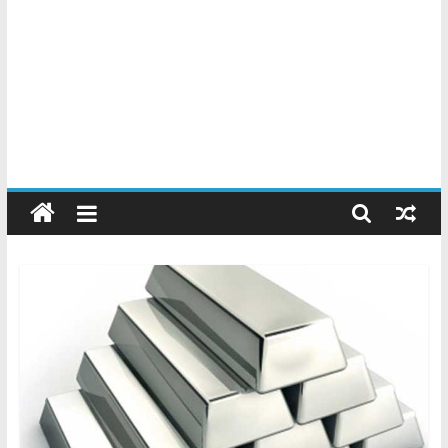
Chatarreros
–
Precio
de
Chatarra