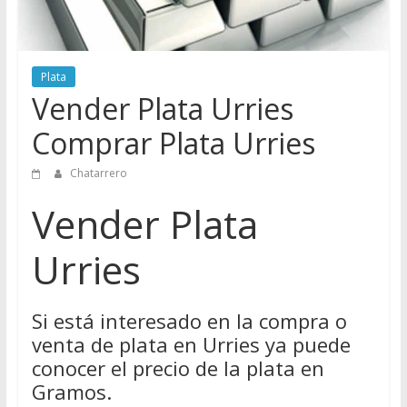
Directorio
de
Chatarreros
Plata
para
Vender Plata Urries
vender
Chatarra
Comprar Plata Urries
Chatarrero
Vender Plata
Urries
Si está interesado en la compra o
venta de plata en Urries ya puede
conocer el precio de la plata en
Gramos.