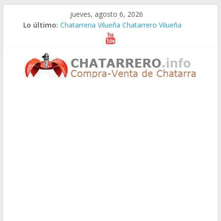
Saltar
jueves, agosto 6, 2026
al
Lo último:
Chatarreria Vilueña Chatarrero Vilueña
contenido
Chatarreria Zuera Chatarrero Zuera
Chatarreria Zaragoza Chatarrero Zaragoza
Chatarreria Zaida Chatarrero Zaida
Chatarreria Vistabella Chatarrero Vistabella