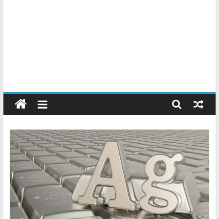
Chatarreros
–
Precio
de
Chatarra