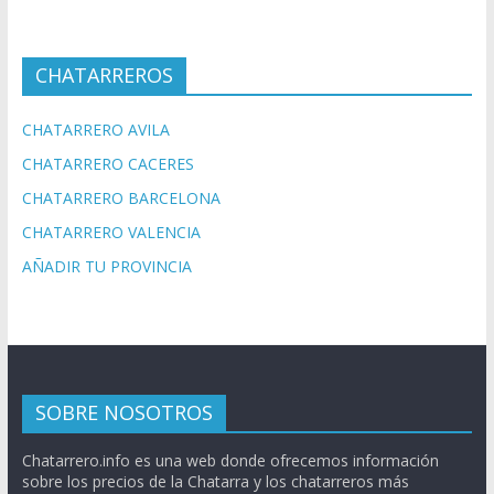
CHATARREROS
CHATARRERO AVILA
CHATARRERO CACERES
CHATARRERO BARCELONA
CHATARRERO VALENCIA
AÑADIR TU PROVINCIA
SOBRE NOSOTROS
Chatarrero.info es una web donde ofrecemos información
sobre los precios de la Chatarra y los chatarreros más