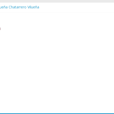
lueña Chatarrero Vilueña
uera Chatarrero Zuera
aragoza Chatarrero Zaragoza
aida Chatarrero Zaida
stabella Chatarrero Vistabella