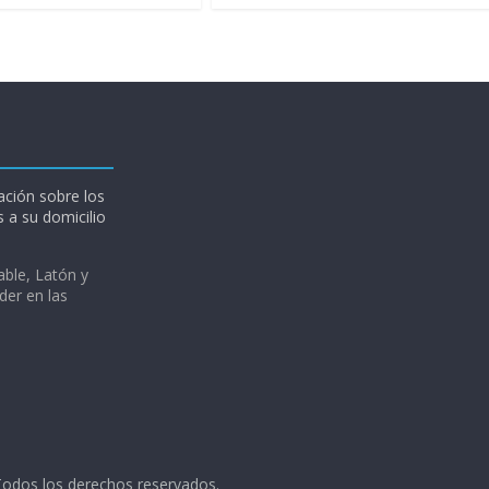
ción sobre los
 a su domicilio
able, Latón y
der en las
Todos los derechos reservados.