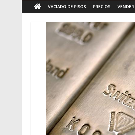
vender
VACIADO DE PISOS
PRECIOS
VENDER
Chatarra