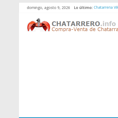
Saltar
domingo, agosto 9, 2026
Lo último:
Chatarreria Vi
al
Chatarreria Z
contenido
Chatarreros
Chatarreria Z
Chatarreria Z
Chatarreria Vi
–
Precio
de
Chatarra
Directorio
de
Chatarreros
para