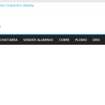
ueña Chatarrero Vilueña
ra Chatarrero Zuera
ragoza Chatarrero Zaragoza
da Chatarrero Zaida
abella Chatarrero Vistabella
 CHATARRA
VENDER ALUMINIO
COBRE
PLOMO
ORO