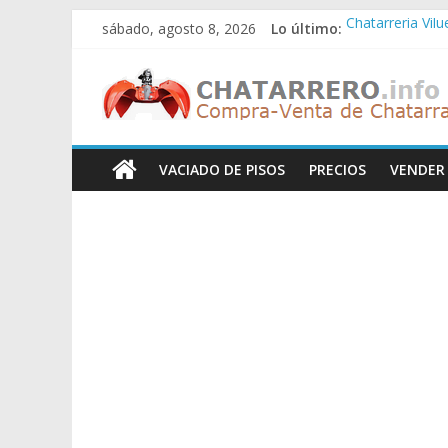
Saltar
sábado, agosto 8, 2026
Lo último:
Chatarreria Vil
al
Chatarreria Zue
contenido
Chatarreros
Chatarreria Za
Chatarreria Zai
Chatarreria Vist
–
VACIADO DE PISOS
PRECIOS
VENDER
Precio
de
Chatarra
Directorio
de
Chatarreros
para