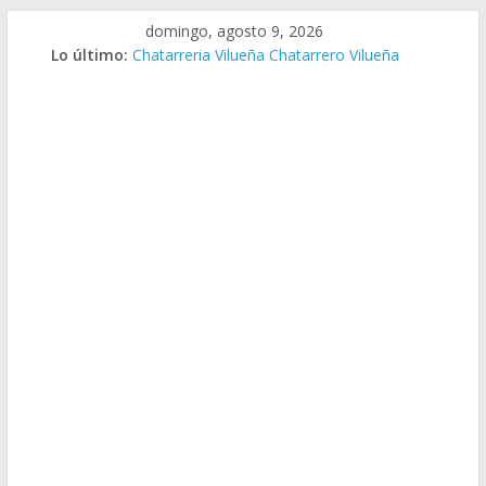
Saltar
domingo, agosto 9, 2026
al
Lo último:
Chatarreria Vilueña Chatarrero Vilueña
contenido
Chatarreria Zuera Chatarrero Zuera
Chatarreria Zaragoza Chatarrero Zaragoza
Chatarreria Zaida Chatarrero Zaida
Chatarreria Vistabella Chatarrero Vistabella