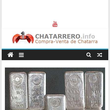
Chatarreros
–
Precio
de
Chatarra