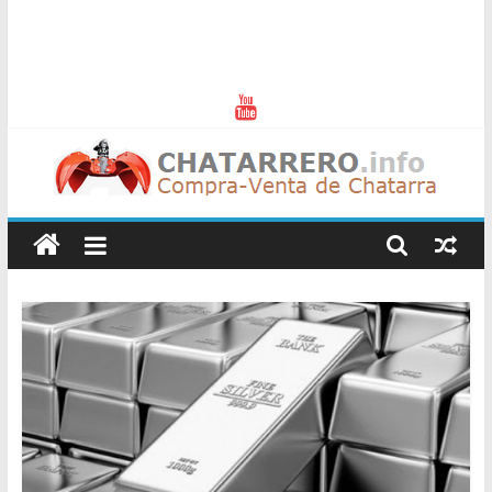
Chatarreros
–
Precio
de
Chatarra