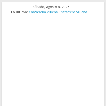
Saltar
sábado, agosto 8, 2026
al
Lo último:
Chatarreria Vilueña Chatarrero Vilueña
contenido
Chatarreria Zuera Chatarrero Zuera
Chatarreria Zaragoza Chatarrero Zaragoza
Chatarreria Zaida Chatarrero Zaida
Chatarreria Vistabella Chatarrero Vistabella