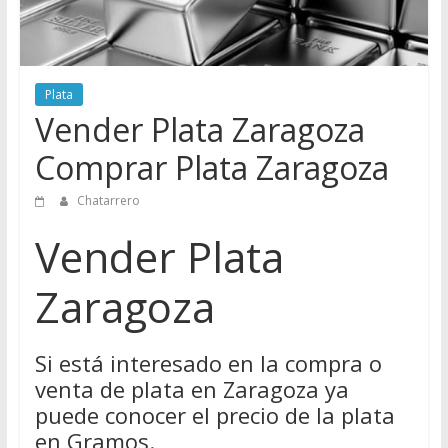
Directorio
de
Chatarreros
para
Plata
vender
Vender Plata Zaragoza
Chatarra
Comprar Plata Zaragoza
Chatarrero
Vender Plata
Zaragoza
Si está interesado en la compra o
venta de plata en Zaragoza ya
puede conocer el precio de la plata
en Gramos.