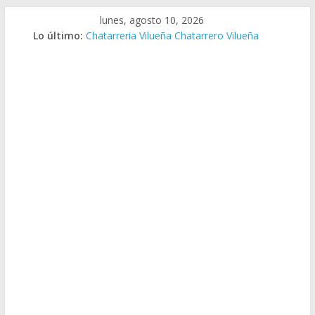
Saltar
lunes, agosto 10, 2026
al
Lo último:
Chatarreria Vilueña Chatarrero Vilueña
contenido
Chatarreria Zuera Chatarrero Zuera
Chatarreria Zaragoza Chatarrero Zaragoza
Chatarreria Zaida Chatarrero Zaida
Chatarreria Vistabella Chatarrero Vistabella