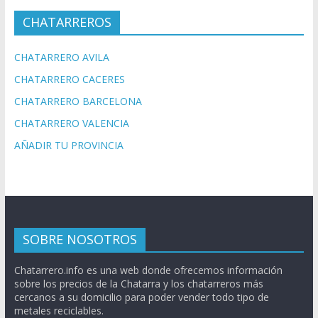
CHATARREROS
CHATARRERO AVILA
CHATARRERO CACERES
CHATARRERO BARCELONA
CHATARRERO VALENCIA
AÑADIR TU PROVINCIA
SOBRE NOSOTROS
Chatarrero.info es una web donde ofrecemos información
sobre los precios de la Chatarra y los chatarreros más
cercanos a su domicilio para poder vender todo tipo de
metales reciclables.