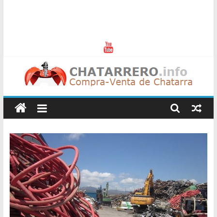
Chatarreros
–
Precio
de
Chatarra