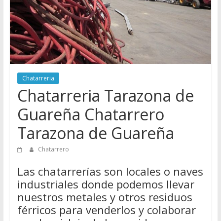
Directorio
de
Chatarreros
para
vender
Chatarra
Chatarreria
Chatarreria Tarazona de
Guareña Chatarrero
Tarazona de Guareña
Chatarrero
Las chatarrerías son locales o naves
industriales donde podemos llevar
nuestros metales y otros residuos
férricos para venderlos y colaborar