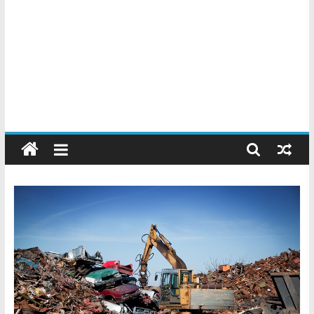
Chatarreros
–
Precio
de
Chatarra