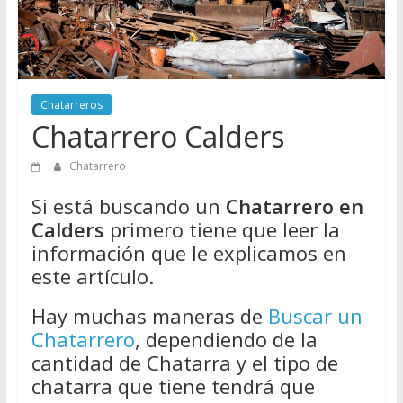
Directorio
de
Chatarreros
para
vender
Chatarreros
Chatarra
Chatarrero Calders
Chatarrero
Si está buscando un
Chatarrero en
Calders
primero tiene que leer la
información que le explicamos en
este artículo.
Hay muchas maneras de
Buscar un
Chatarrero
, dependiendo de la
cantidad de Chatarra y el tipo de
chatarra que tiene tendrá que