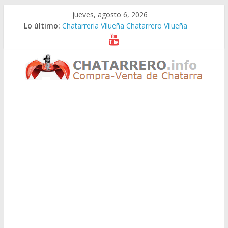
Saltar
jueves, agosto 6, 2026
al
Lo último:
Chatarreria Vilueña Chatarrero Vilueña
contenido
Chatarreria Zuera Chatarrero Zuera
Chatarreria Zaragoza Chatarrero Zaragoza
Chatarreria Zaida Chatarrero Zaida
Chatarreria Vistabella Chatarrero Vistabella