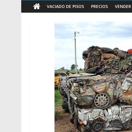
vender
VACIADO DE PISOS
PRECIOS
VENDER
Chatarra