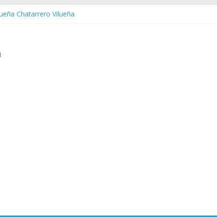
lueña Chatarrero Vilueña
uera Chatarrero Zuera
aragoza Chatarrero Zaragoza
aida Chatarrero Zaida
stabella Chatarrero Vistabella