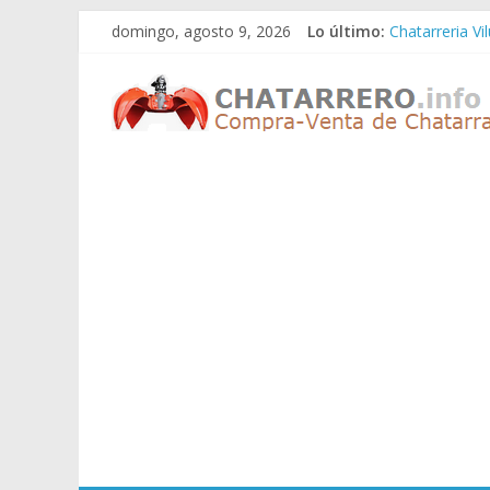
Saltar
domingo, agosto 9, 2026
Lo último:
Chatarreria Vi
al
Chatarreria Z
contenido
Chatarreros
Chatarreria Z
Chatarreria Z
Chatarreria Vi
–
Precio
de
Chatarra
Directorio
de
Chatarreros
para