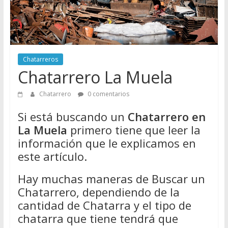
Directorio
de
Chatarreros
para
vender
Chatarreros
Chatarra
Chatarrero La Muela
Chatarrero
0 comentarios
Si está buscando un
Chatarrero en
La Muela
primero tiene que leer la
información que le explicamos en
este artículo.
Hay muchas maneras de Buscar un
Chatarrero, dependiendo de la
cantidad de Chatarra y el tipo de
chatarra que tiene tendrá que