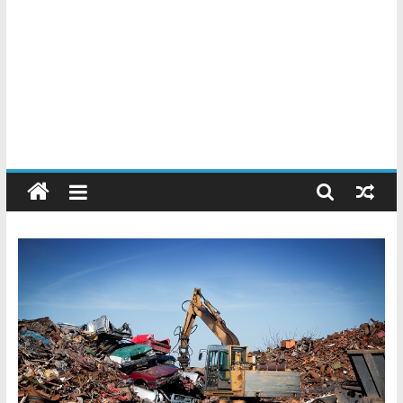
Chatarreros
–
Precio
de
Chatarra