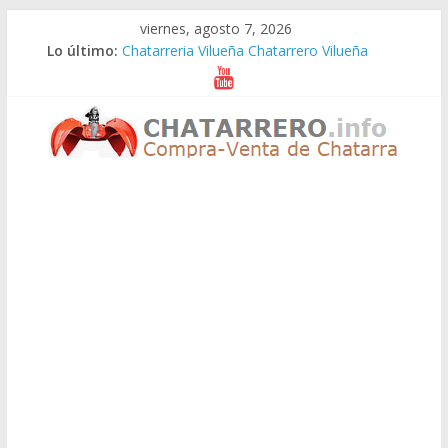
Saltar
viernes, agosto 7, 2026
al
Lo último:
Chatarreria Vilueña Chatarrero Vilueña
contenido
Chatarreria Zuera Chatarrero Zuera
Chatarreria Zaragoza Chatarrero Zaragoza
Chatarreria Zaida Chatarrero Zaida
Chatarreria Vistabella Chatarrero Vistabella