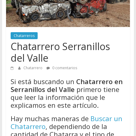
Directorio
de
Chatarreros
para
vender
Chatarreros
Chatarra
Chatarrero Serranillos
del Valle
Chatarrero
0 comentarios
Si está buscando un
Chatarrero en
Serranillos del Valle
primero tiene
que leer la información que le
explicamos en este artículo.
Hay muchas maneras de
Buscar un
Chatarrero
, dependiendo de la
cantidad de Chatarra y el tipo de