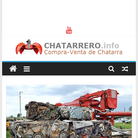
Chatarreros
–
Precio
de
Chatarra