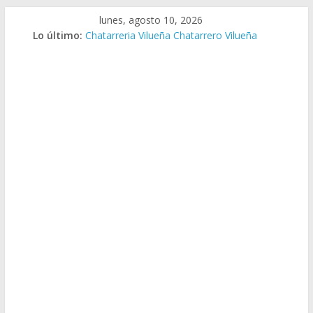
Saltar
lunes, agosto 10, 2026
al
Lo último:
Chatarreria Vilueña Chatarrero Vilueña
contenido
Chatarreria Zuera Chatarrero Zuera
Chatarreria Zaragoza Chatarrero Zaragoza
Chatarreria Zaida Chatarrero Zaida
Chatarreria Vistabella Chatarrero Vistabella