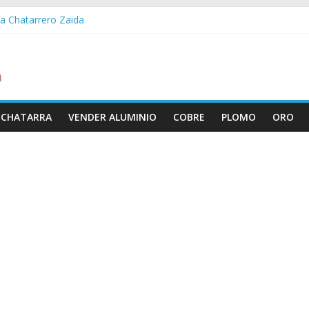
da Chatarrero Zaida
abella Chatarrero Vistabella
eña Chatarrero Vilueña
ra Chatarrero Zuera
ragoza Chatarrero Zaragoza
 CHATARRA
VENDER ALUMINIO
COBRE
PLOMO
ORO