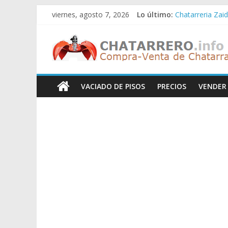
Saltar
viernes, agosto 7, 2026
Lo último:
Chatarreria Zai
al
Chatarreria Vist
contenido
Chatarreros
Chatarreria Vilu
Chatarreria Zue
Chatarreria Za
–
VACIADO DE PISOS
PRECIOS
VENDER
Precio
de
Chatarra
Directorio
de
Chatarreros
para