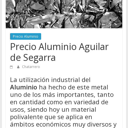
Directorio
de
Chatarreros
para
vender
Precio Aluminio
Chatarra
Precio Aluminio Aguilar
de Segarra
Chatarrero
La utilización industrial del
Aluminio
ha hecho de este metal
uno de los más importantes, tanto
en cantidad como en variedad de
usos, siendo hoy un material
polivalente que se aplica en
ámbitos económicos muy diversos y