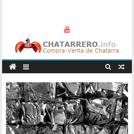
Chatarreros
–
Precio
de
Chatarra