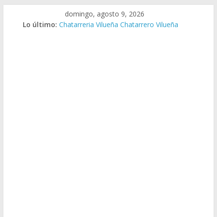
Saltar
domingo, agosto 9, 2026
al
Lo último:
Chatarreria Vilueña Chatarrero Vilueña
contenido
Chatarreria Zuera Chatarrero Zuera
Chatarreria Zaragoza Chatarrero Zaragoza
Chatarreria Zaida Chatarrero Zaida
Chatarreria Vistabella Chatarrero Vistabella