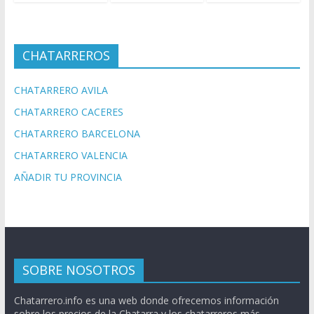
CHATARREROS
CHATARRERO AVILA
CHATARRERO CACERES
CHATARRERO BARCELONA
CHATARRERO VALENCIA
AÑADIR TU PROVINCIA
SOBRE NOSOTROS
Chatarrero.info es una web donde ofrecemos información
sobre los precios de la Chatarra y los chatarreros más