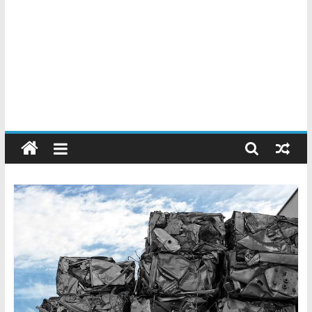
Chatarreros
–
Precio
de
Chatarra