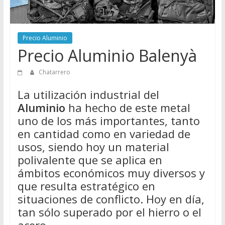
Directorio
de
Chatarreros
Precio Aluminio
para
Precio Aluminio Balenyà
vender
Chatarra
Chatarrero
La utilización industrial del
Aluminio
ha hecho de este metal
uno de los más importantes, tanto
en cantidad como en variedad de
usos, siendo hoy un material
polivalente que se aplica en
ámbitos económicos muy diversos y
que resulta estratégico en
situaciones de conflicto. Hoy en día,
tan sólo superado por el hierro o el