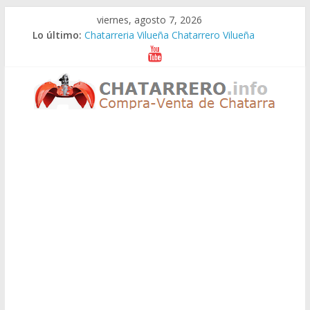
Saltar
viernes, agosto 7, 2026
al
Lo último:
Chatarreria Vilueña Chatarrero Vilueña
contenido
Chatarreria Zuera Chatarrero Zuera
Chatarreria Zaragoza Chatarrero Zaragoza
Chatarreria Zaida Chatarrero Zaida
Chatarreria Vistabella Chatarrero Vistabella