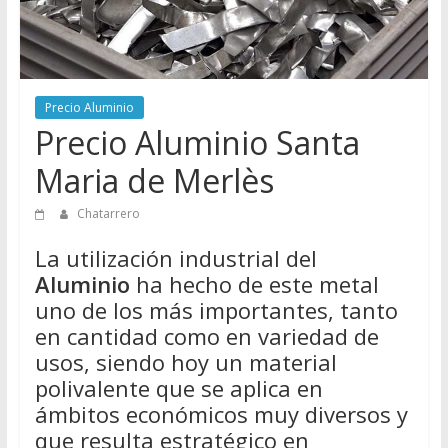
Directorio
de
Chatarreros
para
Precio Aluminio
vender
Precio Aluminio Santa
Chatarra
Maria de Merlès
Chatarrero
La utilización industrial del
Aluminio
ha hecho de este metal
uno de los más importantes, tanto
en cantidad como en variedad de
usos, siendo hoy un material
polivalente que se aplica en
ámbitos económicos muy diversos y
que resulta estratégico en