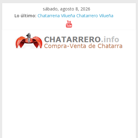
Saltar
sábado, agosto 8, 2026
al
Lo último:
Chatarreria Vilueña Chatarrero Vilueña
contenido
Chatarreria Zuera Chatarrero Zuera
Chatarreria Zaragoza Chatarrero Zaragoza
Chatarreria Zaida Chatarrero Zaida
Chatarreria Vistabella Chatarrero Vistabella