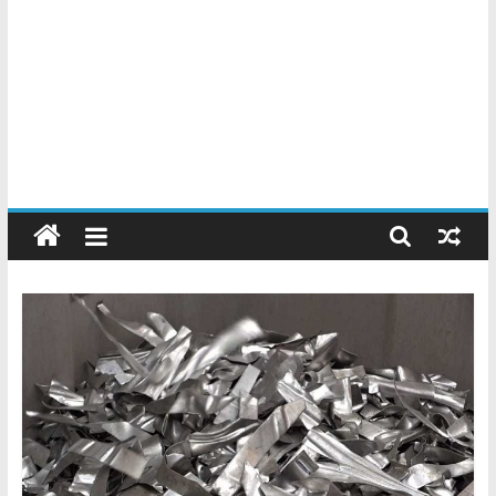
Chatarreros
–
Precio
de
Chatarra