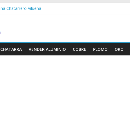
eña Chatarrero Vilueña
ra Chatarrero Zuera
ragoza Chatarrero Zaragoza
da Chatarrero Zaida
abella Chatarrero Vistabella
 CHATARRA
VENDER ALUMINIO
COBRE
PLOMO
ORO