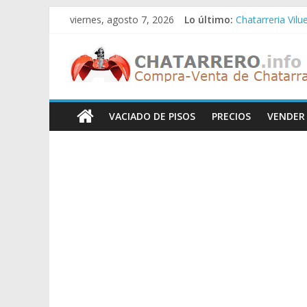
Saltar
viernes, agosto 7, 2026
Lo último:
Chatarreria Vilu
al
Chatarreria Zue
contenido
Chatarreros
Chatarreria Za
Chatarreria Zai
Chatarreria Vist
–
VACIADO DE PISOS
PRECIOS
VENDER
Precio
de
Chatarra
Directorio
de
Chatarreros
para