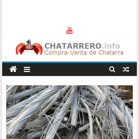
Chatarreros
–
Precio
de
Chatarra