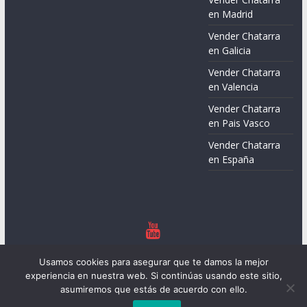
en Madrid
Vender Chatarra
en Galicia
Vender Chatarra
en Valencia
Vender Chatarra
en Pais Vasco
Vender Chatarra
en España
Copyright © 2026
Chatarreros – Precio de Chatarra
. Todos los
Usamos cookies para asegurar que te damos la mejor
derechos reservados.
experiencia en nuestra web. Si continúas usando este sitio,
Tema:
ColorMag
por ThemeGrill. Funciona con
WordPress
.
asumiremos que estás de acuerdo con ello.