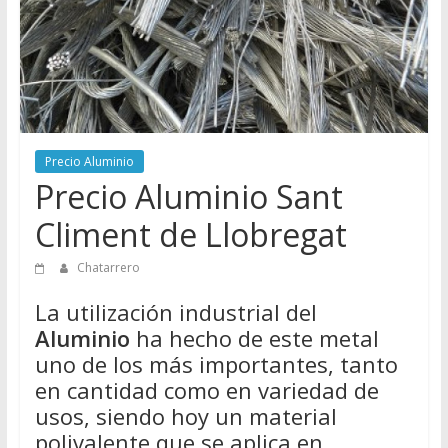
Directorio
de
Chatarreros
para
vender
Chatarra
Precio Aluminio
Precio Aluminio Sant
Climent de Llobregat
Chatarrero
La utilización industrial del
Aluminio
ha hecho de este metal
uno de los más importantes, tanto
en cantidad como en variedad de
usos, siendo hoy un material
polivalente que se aplica en