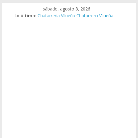
Saltar
sábado, agosto 8, 2026
al
Lo último:
Chatarreria Vilueña Chatarrero Vilueña
contenido
Chatarreria Zuera Chatarrero Zuera
Chatarreria Zaragoza Chatarrero Zaragoza
Chatarreria Zaida Chatarrero Zaida
Chatarreria Vistabella Chatarrero Vistabella